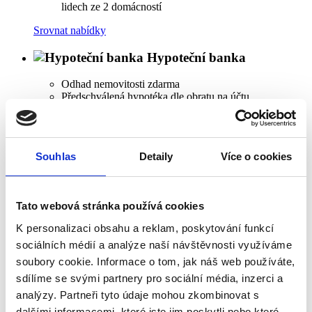
lidech ze 2 domácností
Srovnat nabídky
Hypoteční banka
Odhad nemovitosti zdarma
Předschválená hypotéka dle obratu na účtu
Splatnost až 40 let
Rychlé vyřízení úvěru
Srovnat nabídky
Souhlas
Detaily
Více o cookies
Chcete vyjednat ještě lepší podmínky?
Vaše kontaktní údaje
Tato webová stránka používá cookies
K personalizaci obsahu a reklam, poskytování funkcí
Jméno a příjmení
*
sociálních médií a analýze naší návštěvnosti využíváme
Telefon
*
soubory cookie. Informace o tom, jak náš web používáte,
sdílíme se svými partnery pro sociální média, inzerci a
E-mail
*
analýzy. Partneři tyto údaje mohou zkombinovat s
Kraj
*
dalšími informacemi, které jste jim poskytli nebo které