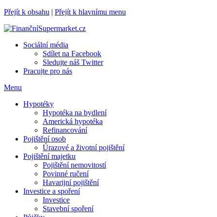
Přejít k obsahu
|
Přejít k hlavnímu menu
Sociální média
Sdílet na Facebook
Sledujte náš Twitter
Pracujte pro nás
Menu
Hypotéky
Hypotéka na bydlení
Americká hypotéka
Refinancování
Pojištění osob
Úrazové a životní pojištění
Pojištění majetku
Pojištění nemovitostí
Povinné ručení
Havarijní pojištění
Investice a spoření
Investice
Stavební spoření