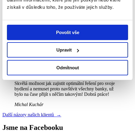
získali v důsledku toho, že používáte jejich služby.
Město/obec
*
Zpráva
Povolit vše
Souhlasím s
obchodními podmínkami
*
Potřebuji poradit
Upravit
Naši operátoři s Vámi ochotně prodiskutují všechny možnosti →
Odmítnout
Řekli o nás
Skvělá možnost jak zajistit optimální řešení pro svoje
bydlení a nemuset proto navštívit všechny banky, už
bylo na čase přijít s něčím takovým! Dobrá práce!
Michal Kuchár
Další názory našich klientů →
Jsme na Facebooku