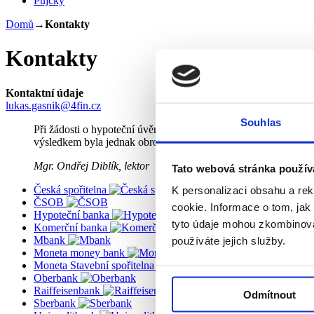
Půjčky
Domů
→
Kontakty
Kontakty
Kontaktní údaje
lukas.gasnik@4fin.cz
Souhlas
Při žádosti o hypoteční úvěr jsem se vždy chtěl spoléhat sám
výsledkem byla jednak obrovská úspora času, který bych jinak 
Mgr. Ondřej Diblík, lektor
Tato webová stránka použív
Česká spořitelna
K personalizaci obsahu a re
ČSOB
cookie. Informace o tom, jak
Hypoteční banka
tyto údaje mohou zkombinovat
Komerční banka
Mbank
používáte jejich služby.
Moneta money bank
Moneta Stavební spořitelna
Oberbank
Raiffeisenbank
Odmítnout
Sberbank