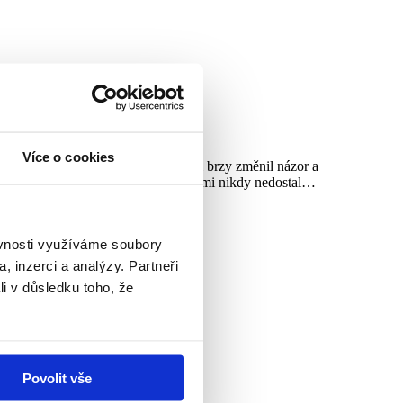
Více o cookies
ního supermarketu jsem ovšem velmi brzy změnil názor a
t, ke kterému bych se vlastními silami nikdy nedostal…
ěvnosti využíváme soubory
, inzerci a analýzy. Partneři
li v důsledku toho, že
Povolit vše