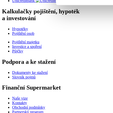
Unicreditbank
Kalkulačky pojištění, hypoték
a investování
Hypotéky
Pojištění osob
Pojištění majetku
Investice a spoření
Půjčky
Podpora a ke stažení
Dokumenty ke stažení
Slovník pojmů
Finanční Supermarket
Naše vize
Kontakty
Obchodní podmínky
Partnerský program