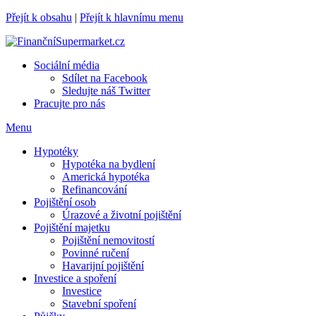
Přejít k obsahu
|
Přejít k hlavnímu menu
Sociální média
Sdílet na Facebook
Sledujte náš Twitter
Pracujte pro nás
Menu
Hypotéky
Hypotéka na bydlení
Americká hypotéka
Refinancování
Pojištění osob
Úrazové a životní pojištění
Pojištění majetku
Pojištění nemovitostí
Povinné ručení
Havarijní pojištění
Investice a spoření
Investice
Stavební spoření