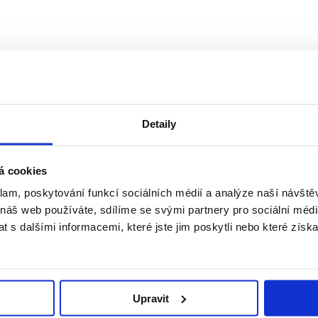
Detaily
 na sebe. Díky velmi vstřícnému a ochotnému jednání pracovníků Finanč
strávil návštěvami bank, ale především velmi výhodný výsledný produk
á cookies
klam, poskytování funkcí sociálních médií a analýze naší návšt
 náš web používáte, sdílíme se svými partnery pro sociální média
 s dalšími informacemi, které jste jim poskytli nebo které získa
Upravit